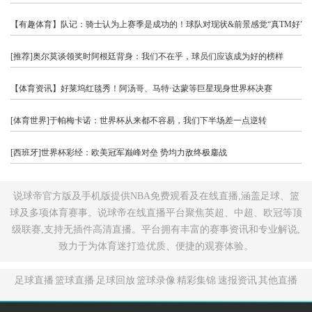
【有趣体育】队记：骑士认为上赛季是成功的！球队对现状&前景感觉“真TM好”
[推荐]奥尔莫谈领奖时阿根廷背身：我们不在乎，球员们应该成为好的榜样
【体育资讯】好莱坞红毯秀！阿汤哥、马特·达蒙等巨星现身世界杯决赛
[体育世界]于帕梅卡诺：世界杯从来都不容易，我们下半场差一点逆转
[西班牙]世界杯彩经：欧美冠军巅峰对垒 势均力敌终极鏖战
说球帝官方版及手机版提供NBA免费观看及在线直播,涵盖足球、篮
球及多项体育赛事。说球帝在线直播平台聚焦英超、中超、欧冠等顶
级联赛,支持无插件高清直播。平台拥有丰富的赛事资讯和专业解说,
致力于为体育迷打造优质、便捷的观赛体验。
足球直播
篮球直播
足球回放
篮球录像
精彩集锦
速报资讯
其他直播