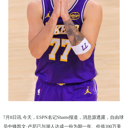
7月8日讯 今天，ESPN名记Shams报道，消息源透露，自由球
员中锋凯文·卢尼已与湖人达成一份为期一年、价值390万美