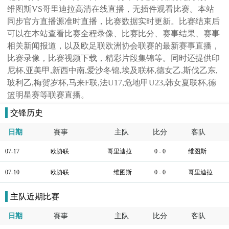
维图斯VS哥里迪拉高清在线直播，无插件观看比赛。本站
同步官方直播源准时直播，比赛数据实时更新。比赛结束后
可以在本站查看比赛全程录像、比赛比分、赛事结果、赛事
相关新闻报道，以及欧足联欧洲协会联赛的最新赛事直播，
比赛录像，比赛视频下载，精彩片段集锦等。同时还提供印
尼杯,亚美甲,新西中南,爱沙冬锦,埃及联杯,德女乙,斯伐乙东,
玻利乙,梅贺岁杯,马来F联,法U17,危地甲U23,韩女夏联杯,德
篮明星赛等联赛直播。
交锋历史
日期
賽事
主队
比分
客队
07-17
欧协联
哥里迪拉
0 - 0
维图斯
07-10
欧协联
维图斯
0 - 0
哥里迪拉
主队近期比赛
日期
賽事
主队
比分
客队