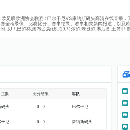
:30分，欧足联欧洲协会联赛 : 巴尔干尼VS康纳斯码头高清在线
比赛全程录像、比赛比分、赛事结果、赛事相关新闻报道，以及
以甲,巴超杯,澳布乙,斯伐U19,马尔超,老挝超,港后备,土篮甲
主队
比分结果
客队
斯码头
0 - 0
巴尔干尼
尔干尼
0 - 0
康纳斯码头