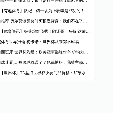
[值得一看]帕金斯：很欣赏杜兰特指导班凯罗的精神 但我想看他
【有趣体育】队记：骑士认为上赛季是成功的！球队对现状&前景感
[推荐]奥尔莫谈领奖时阿根廷背身：我们不在乎，球员们应该成为
【体育资讯】好莱坞红毯秀！阿汤哥、马特·达蒙等巨星现身世界杯
[体育世界]于帕梅卡诺：世界杯从来都不容易，我们下半场差一点
[西班牙]世界杯彩经：欧美冠军巅峰对垒 势均力敌终极鏖战
[球迷看点]被篮球耽误了？伦德博格：我曾主修戏剧和表演 渴望
【世界杯】TA盘点世界杯决赛商品价格：矿泉水5美元、薯条8美