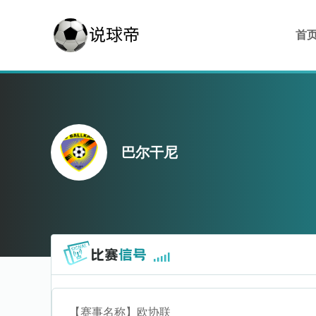
首
巴尔干尼
【赛事名称】
欧协联