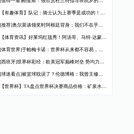
[值得一看]帕金斯：很欣赏杜兰特指导班凯罗的精神 但我想看他
【有趣体育】队记：骑士认为上赛季是成功的！球队对现状&前景感
[推荐]奥尔莫谈领奖时阿根廷背身：我们不在乎，球员们应该成为
【体育资讯】好莱坞红毯秀！阿汤哥、马特·达蒙等巨星现身世界杯
[体育世界]于帕梅卡诺：世界杯从来都不容易，我们下半场差一点
[西班牙]世界杯彩经：欧美冠军巅峰对垒 势均力敌终极鏖战
[球迷看点]被篮球耽误了？伦德博格：我曾主修戏剧和表演 渴望
【世界杯】TA盘点世界杯决赛商品价格：矿泉水5美元、薯条8美