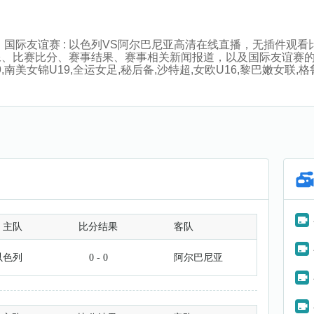
:00分，国际友谊赛 : 以色列VS阿尔巴尼亚高清在线直播，无插
像、比赛比分、赛事结果、赛事相关新闻报道，以及国际友谊赛
南美女锦U19,全运女足,秘后备,沙特超,女欧U16,黎巴嫩女联,格鲁
主队
比分结果
客队
以色列
0 - 0
阿尔巴尼亚