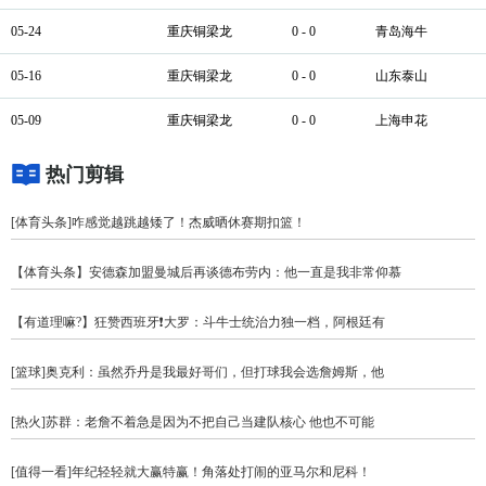
05-24
重庆铜梁龙
0 - 0
青岛海牛
05-16
重庆铜梁龙
0 - 0
山东泰山
05-09
重庆铜梁龙
0 - 0
上海申花
热门剪辑
[体育头条]咋感觉越跳越矮了！杰威晒休赛期扣篮！
【体育头条】安德森加盟曼城后再谈德布劳内：他一直是我非常仰慕
【有道理嘛?】狂赞西班牙❗大罗：斗牛士统治力独一档，阿根廷有
[篮球]奥克利：虽然乔丹是我最好哥们，但打球我会选詹姆斯，他
[热火]苏群：老詹不着急是因为不把自己当建队核心 他也不可能
[值得一看]年纪轻轻就大赢特赢！角落处打闹的亚马尔和尼科！