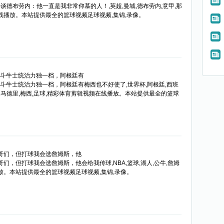
德布劳内：他一直是我非常仰慕的人！,英超,曼城,德布劳内,意甲,那
线播放。本站提供最全的篮球视频足球视频,集锦,录像。
：斗牛士统治力独一档，阿根廷有
斗牛士统治力独一档，阿根廷有梅西也不好使了,世界杯,阿根廷,西班
皇家马德里,梅西,足球,精彩体育剪辑视频在线播放。本站提供最全的篮球
好哥们，但打球我会选詹姆斯，他
哥们，但打球我会选詹姆斯，他会给我传球,NBA,篮球,湖人,公牛,詹姆
放。本站提供最全的篮球视频足球视频,集锦,录像。