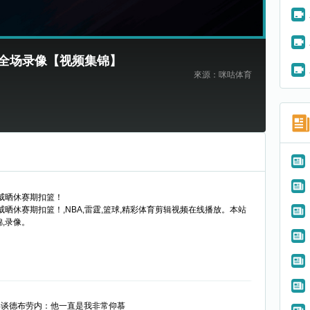
像_全场录像【视频集锦】
來源：咪咕体育
杰威晒休赛期扣篮！
威晒休赛期扣篮！,NBA,雷霆,篮球,精彩体育剪辑视频在线播放。本站
,录像。
再谈德布劳内：他一直是我非常仰慕