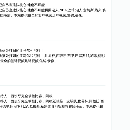
把自己当建队核心 他也不可能
自己当建队核心 他也不可能再回湖人,NBA,篮球,湖人,詹姆斯,热火,骑
频在线播放。本站提供最全的篮球视频足球视频,集锦,录像。
！角落处打闹的亚马尔和尼科！
角落处打闹的亚马尔和尼科！,世界杯,西班牙,西甲,巴塞罗那,足球,精彩
最全的篮球视频足球视频,集锦,录像。
主持人：西班牙完全掌控比赛，阿根
持人：西班牙完全掌控比赛，阿根廷就是一支弱队,世界杯,阿根廷,西
家马德里,巴塞罗那,足球,梅西,精彩体育剪辑视频在线播放。本站提供最
。