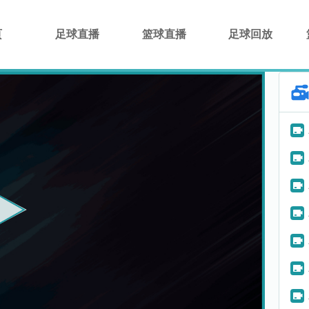
页
足球直播
篮球直播
足球回放