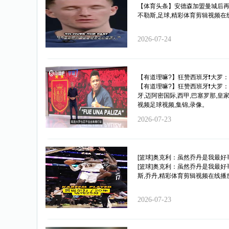
【体育头条】安德森加盟曼城后再谈
不勒斯,足球,精彩体育剪辑视频在
2026-07-24
【有道理嘛?】狂赞西班牙❗大罗
【有道理嘛?】狂赞西班牙❗大罗：
牙,迈阿密国际,西甲,巴塞罗那,
视频足球视频,集锦,录像。
2026-07-23
[篮球]奥克利：虽然乔丹是我最
[篮球]奥克利：虽然乔丹是我最好
斯,乔丹,精彩体育剪辑视频在线播
2026-07-23