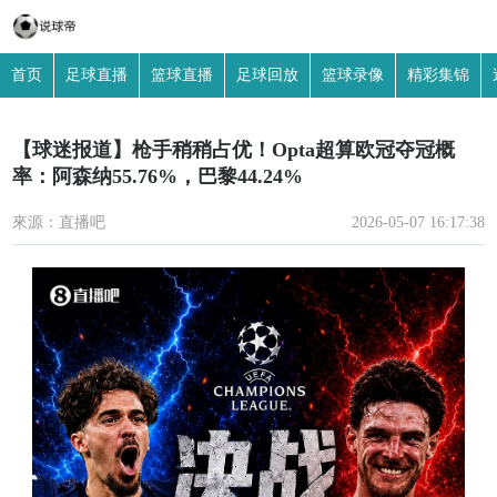
首页
足球直播
篮球直播
足球回放
篮球录像
精彩集锦
【球迷报道】枪手稍稍占优！Opta超算欧冠夺冠概
率：阿森纳55.76%，巴黎44.24%
來源：直播吧
2026-05-07 16:17:38