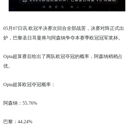
05月07日讯
欧冠半决赛次回合全部战罢，决赛对阵正式出
炉，巴黎圣日耳曼将与阿森纳争夺本赛季欧冠冠军奖杯。
Opta超算赛后给出了两队欧冠夺冠的概率，阿森纳稍稍占
优。
Opta超算欧冠夺冠概率：
阿森纳：55.76%
巴黎：44.24%