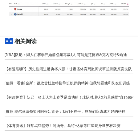
相关阅读
[NBA]队记：湖人在赛季开始前必须再裁1人 可能是范德彪&克内克特&哈迪
【有道理嘛?】历史性闯进足协杯八强！甘肃省体育局慰问调研兰州陇原竞技队
[值得一看]帕金斯：很欣赏杜兰特指导班凯罗的精神 但我想看他和队友们训练
【有趣体育】队记：骑士认为上赛季是成功的！球队对现状&前景感觉“真TM好”
[推荐]奥尔莫谈领奖时阿根廷背身：我们不在乎，球员们应该成为好的榜样
【体育资讯】好莱坞红毯秀！阿汤哥、马特·达蒙等巨星现身世界杯决赛