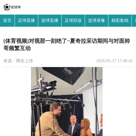
首页
足球直播
篮球直播
足球回放
篮球录像
精彩集锦
[体育视频]对视那一刻绝了~夏奇拉采访期间与对面帅
哥频繁互动
來源：网友上传
2026-05-17 17:40:42