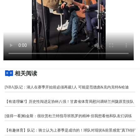
相关阅读
[NBA]队记：湖人在赛季开始前必须再裁1人 可能是范德彪&克内克特&哈迪
【有道理嘛?】历史性闯进足协杯八强！甘肃省体育局慰问调研兰州陇原竞技队
[值得一看]帕金斯：很欣赏杜兰特指导班凯罗的精神 但我想看他和队友们训练
【有趣体育】队记：骑士认为上赛季是成功的！球队对现状&前景感觉“真TM好”