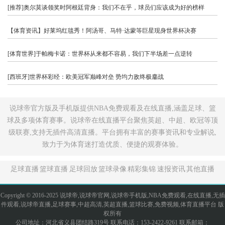
[推荐]奥尔莫谈领奖时阿根廷背身：我们不在乎，球员们应该成为好的榜样
【体育资讯】好莱坞红毯秀！阿汤哥、马特·达蒙等巨星现身世界杯决赛
[体育世界]于帕梅卡诺：世界杯从来都不容易，我们下半场差一点逆转
[西班牙]世界杯彩经：欧美冠军巅峰对垒 势均力敌终极鏖战
说球帝官方版及手机版提供NBA免费观看及在线直播,涵盖足球、篮
球及多项体育赛事。说球帝在线直播平台聚焦英超、中超、欧冠等顶
级联赛,支持无插件高清直播。平台拥有丰富的赛事资讯和专业解说,
致力于为体育迷打造优质、便捷的观赛体验。
足球直播
篮球直播
足球回放
篮球录像
精彩集锦
速报资讯
其他直播
Copyright © 2016-2025 说球帝,说球帝官网,说球帝手机版,NBA免费观看,在线直播,无插
件观看,说球帝直播,足球赛事,中超高清,英超直播,篮球比赛,免费视频,体育直播平台 版
权所有
公司地址：河北省义县团结路319号 联系电话：153-2422-9261 联系邮箱：