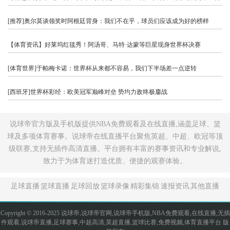
[推荐]奥尔莫谈领奖时阿根廷背身：我们不在乎，球员们应该成为好的榜样
【体育资讯】好莱坞红毯秀！阿汤哥、马特·达蒙等巨星现身世界杯决赛
[体育世界]于帕梅卡诺：世界杯从来都不容易，我们下半场差一点逆转
[西班牙]世界杯彩经：欧美冠军巅峰对垒 势均力敌终极鏖战
说球帝官方版及手机版提供NBA免费观看及在线直播,涵盖足球、篮
球及多项体育赛事。说球帝在线直播平台聚焦英超、中超、欧冠等顶
级联赛,支持无插件高清直播。平台拥有丰富的赛事资讯和专业解说,
致力于为体育迷打造优质、便捷的观赛体验。
足球直播
篮球直播
足球回放
篮球录像
精彩集锦
速报资讯
其他直播
Copyright © 2016-2025 说球帝,说球帝官网,说球帝手机版,NBA免费观看,在线直播,无插
件观看,说球帝直播,足球赛事,中超高清,英超直播,篮球比赛,免费视频,体育直播平台 版