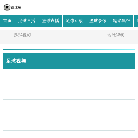
首页
足球直播
篮球直播
足球回放
篮球录像
精彩集锦
足球视频
篮球视频
足球视频
【体育头条】安德森加盟曼城后再谈德布劳内
【皇家马德里】成王败寇！六台主持人：西班
[你怎么看？]亲上啦！皮诺对一个国家队队