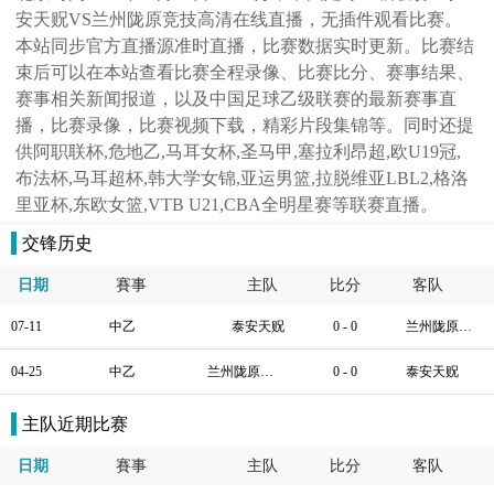
安天贶VS兰州陇原竞技高清在线直播，无插件观看比赛。
本站同步官方直播源准时直播，比赛数据实时更新。比赛结
束后可以在本站查看比赛全程录像、比赛比分、赛事结果、
赛事相关新闻报道，以及中国足球乙级联赛的最新赛事直
播，比赛录像，比赛视频下载，精彩片段集锦等。同时还提
供阿职联杯,危地乙,马耳女杯,圣马甲,塞拉利昂超,欧U19冠,
布法杯,马耳超杯,韩大学女锦,亚运男篮,拉脱维亚LBL2,格洛
里亚杯,东欧女篮,VTB U21,CBA全明星赛等联赛直播。
交锋历史
日期
賽事
主队
比分
客队
07-11
中乙
泰安天贶
0 - 0
兰州陇原竞技
04-25
中乙
兰州陇原竞技
0 - 0
泰安天贶
主队近期比赛
日期
賽事
主队
比分
客队