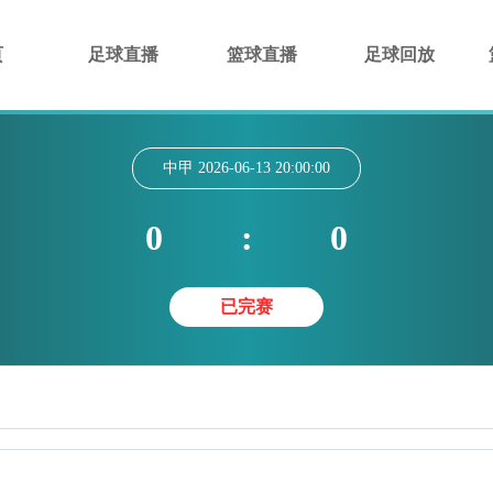
页
足球直播
篮球直播
足球回放
中甲
2026-06-13 20:00:00
0
:
0
已完赛