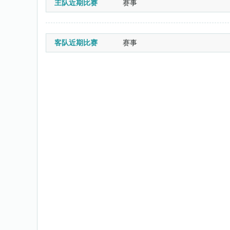
主队近期比赛
赛事
客队近期比赛
赛事