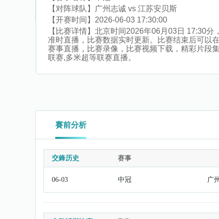
【对阵球队】
广州志诚 vs 江苏安贝斯
【开赛时间】
2026-06-03 17:30:00
【比赛详情】
北京时间2026年06月03日 17
准时直播，比赛数据实时更新。比赛结束后可以
赛事直播，比赛录像，比赛视频下载，精彩片段集锦等
联赛,多米超等联赛直播。
賽前分析
交鋒历史
赛事
06-03
中冠
广