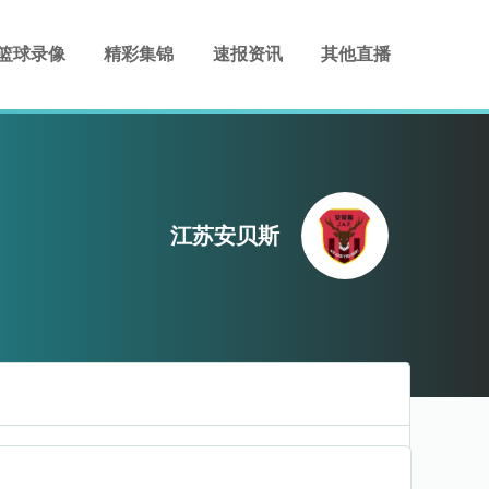
篮球录像
精彩集锦
速报资讯
其他直播
江苏安贝斯