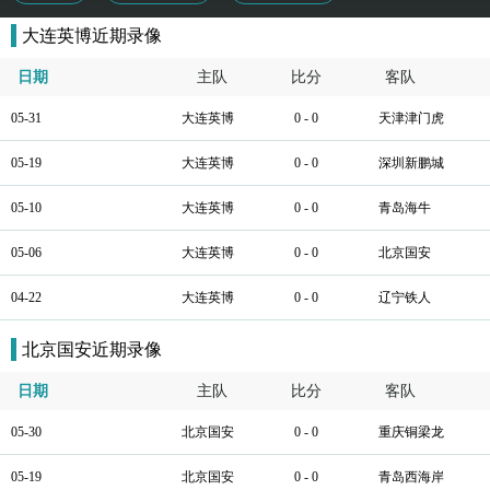
大连英博近期录像
日期
主队
比分
客队
05-31
大连英博
0 - 0
天津津门虎
05-19
大连英博
0 - 0
深圳新鹏城
05-10
大连英博
0 - 0
青岛海牛
05-06
大连英博
0 - 0
北京国安
04-22
大连英博
0 - 0
辽宁铁人
北京国安近期录像
日期
主队
比分
客队
05-30
北京国安
0 - 0
重庆铜梁龙
05-19
北京国安
0 - 0
青岛西海岸