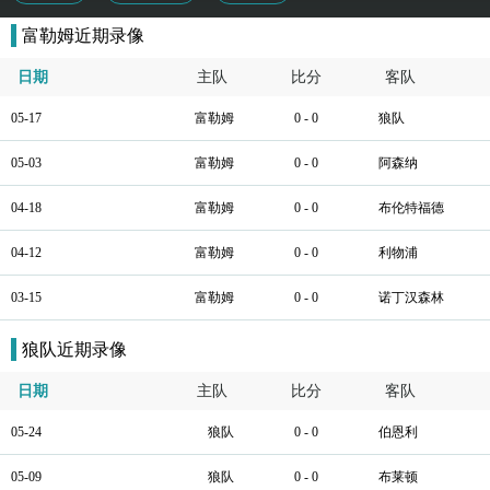
富勒姆近期录像
日期
主队
比分
客队
05-17
富勒姆
0 - 0
狼队
05-03
富勒姆
0 - 0
阿森纳
04-18
富勒姆
0 - 0
布伦特福德
04-12
富勒姆
0 - 0
利物浦
03-15
富勒姆
0 - 0
诺丁汉森林
狼队近期录像
日期
主队
比分
客队
05-24
狼队
0 - 0
伯恩利
05-09
狼队
0 - 0
布莱顿