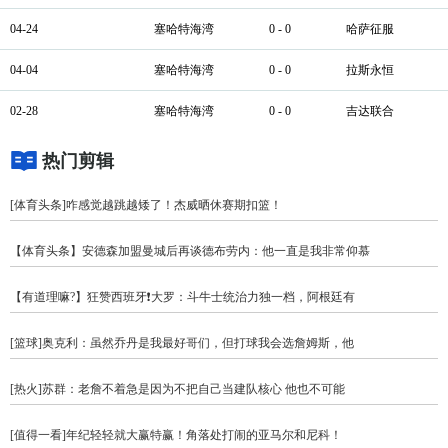
04-24
塞哈特海湾
0 - 0
哈萨征服
04-04
塞哈特海湾
0 - 0
拉斯永恒
02-28
塞哈特海湾
0 - 0
吉达联合
热门剪辑
[体育头条]咋感觉越跳越矮了！杰威晒休赛期扣篮！
【体育头条】安德森加盟曼城后再谈德布劳内：他一直是我非常仰慕
【有道理嘛?】狂赞西班牙❗大罗：斗牛士统治力独一档，阿根廷有
[篮球]奥克利：虽然乔丹是我最好哥们，但打球我会选詹姆斯，他
[热火]苏群：老詹不着急是因为不把自己当建队核心 他也不可能
[值得一看]年纪轻轻就大赢特赢！角落处打闹的亚马尔和尼科！