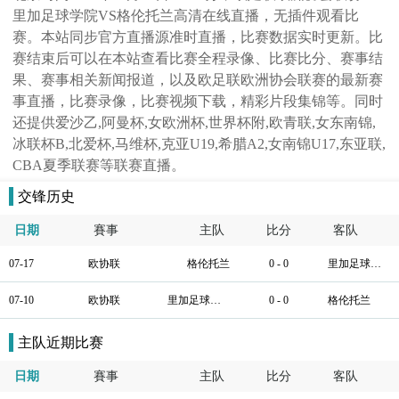
里加足球学院VS格伦托兰高清在线直播，无插件观看比
赛。本站同步官方直播源准时直播，比赛数据实时更新。比
赛结束后可以在本站查看比赛全程录像、比赛比分、赛事结
果、赛事相关新闻报道，以及欧足联欧洲协会联赛的最新赛
事直播，比赛录像，比赛视频下载，精彩片段集锦等。同时
还提供爱沙乙,阿曼杯,女欧洲杯,世界杯附,欧青联,女东南锦,
冰联杯B,北爱杯,马维杯,克亚U19,希腊A2,女南锦U17,东亚联,
CBA夏季联赛等联赛直播。
交锋历史
日期
賽事
主队
比分
客队
07-17
欧协联
格伦托兰
0 - 0
里加足球学院
07-10
欧协联
里加足球学院
0 - 0
格伦托兰
主队近期比赛
日期
賽事
主队
比分
客队