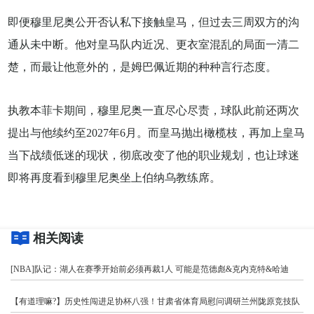
即便穆里尼奥公开否认私下接触皇马，但过去三周双方的沟
通从未中断。他对皇马队内近况、更衣室混乱的局面一清二
楚，而最让他意外的，是姆巴佩近期的种种言行态度。
执教本菲卡期间，穆里尼奥一直尽心尽责，球队此前还两次
提出与他续约至2027年6月。而皇马抛出橄榄枝，再加上皇马
当下战绩低迷的现状，彻底改变了他的职业规划，也让球迷
即将再度看到穆里尼奥坐上伯纳乌教练席。
相关阅读
[NBA]队记：湖人在赛季开始前必须再裁1人 可能是范德彪&克内克特&哈迪
【有道理嘛?】历史性闯进足协杯八强！甘肃省体育局慰问调研兰州陇原竞技队