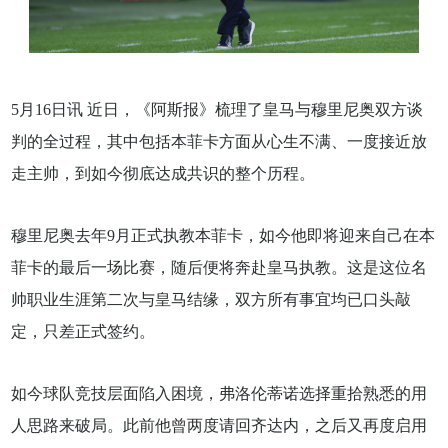
5月16日讯 近日，《阿斯报》梳理了皇马与穆里尼奥双方谈
判的全过程，其中包括本菲卡方面从心生不满、一度接近放
走主帅，到如今彻底达成共识的整个历程。
穆里尼奥去年9月正式执教本菲卡，如今他即将迎来自己在本
菲卡的最后一场比赛，随后便将奔赴皇马执教。这是这位名
帅职业生涯第二次与皇马结缘，双方所有事宜均已口头敲
定，只差正式签约。
如今球队竞技层面陷入困境，弗洛伦蒂诺选择重拾熟悉的用
人思路来破局。此前他曾两度请回齐达内，之后又再度启用