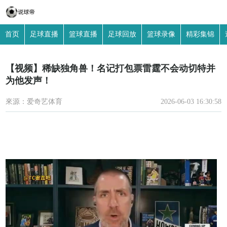
首页
足球直播
篮球直播
足球回放
篮球录像
精彩集锦
【视频】稀缺独角兽！名记打包票雷霆不会动切特并
为他发声！
來源：爱奇艺体育
2026-06-03 16:30:58