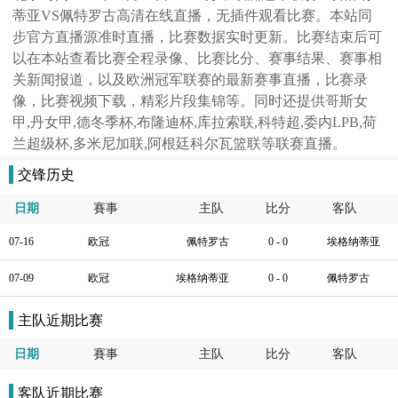
蒂亚VS佩特罗古高清在线直播，无插件观看比赛。本站同
步官方直播源准时直播，比赛数据实时更新。比赛结束后可
以在本站查看比赛全程录像、比赛比分、赛事结果、赛事相
关新闻报道，以及欧洲冠军联赛的最新赛事直播，比赛录
像，比赛视频下载，精彩片段集锦等。同时还提供哥斯女
甲,丹女甲,德冬季杯,布隆迪杯,库拉索联,科特超,委内LPB,荷
兰超级杯,多米尼加联,阿根廷科尔瓦篮联等联赛直播。
交锋历史
日期
賽事
主队
比分
客队
07-16
欧冠
佩特罗古
0 - 0
埃格纳蒂亚
07-09
欧冠
埃格纳蒂亚
0 - 0
佩特罗古
主队近期比赛
日期
賽事
主队
比分
客队
客队近期比赛