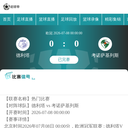
首页
足球直播
篮球直播
足球回放
篮球录像
精彩集锦
欧冠
2026-07-08 00:00:00
0
:
0
德利塔
考诺萨基列斯
已完赛
【联赛名称】
热门比赛
【对阵球队】
德利塔 vs 考诺萨基列斯
【开赛时间】
2026-07-08 00:00:00
【赛事详情】
北京时间2026年07月08日 00:00分，欧洲冠军联赛 : 德利塔V