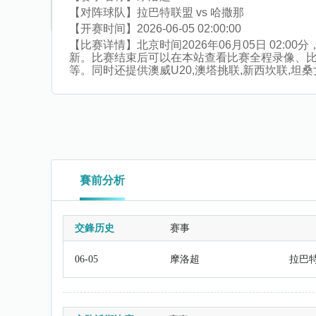
【对阵球队】
拉巴特联盟 vs 哈撒那
【开赛时间】
2026-06-05 02:00:00
【比赛详情】
北京时间2026年06月05日 02
新。比赛结束后可以在本站查看比赛全程录像、
等。同时还提供澳威U20,澳塔挑联,新西坎联,坦桑
賽前分析
交鋒历史
赛事
06-05
摩洛超
拉巴