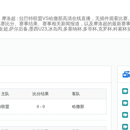
:00分，摩洛超 : 拉巴特联盟VS哈撒那高清在线直播，无插件观
比赛比分、赛事结果、赛事相关新闻报道，以及摩洛超的最新赛
女超,萨尔后备,墨西U23,冰岛丙,多塞纳杯,多哥杯,克罗杯,科索
主队
比分结果
客队
特联盟
0 - 0
哈撒那