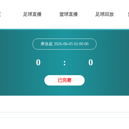
页
足球直播
篮球直播
足球回放
摩洛超
2026-06-05 02:00:00
0
:
0
已完赛