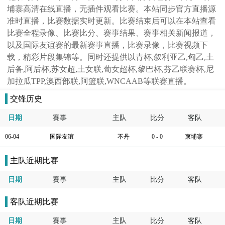
埔寨高清在线直播，无插件观看比赛。本站同步官方直播源
准时直播，比赛数据实时更新。比赛结束后可以在本站查看
比赛全程录像、比赛比分、赛事结果、赛事相关新闻报道，
以及国际友谊赛的最新赛事直播，比赛录像，比赛视频下
载，精彩片段集锦等。同时还提供以青杯,叙利亚乙,匈乙,土
后备,阿后杯,苏女超,土女联,葡女超杯,黎巴杯,芬乙联赛杯,尼
加拉瓜TPP,澳西部联,阿篮联,WNCAAB等联赛直播。
交锋历史
日期
賽事
主队
比分
客队
06-04
国际友谊
不丹
0 - 0
柬埔寨
主队近期比赛
日期
賽事
主队
比分
客队
客队近期比赛
日期
賽事
主队
比分
客队