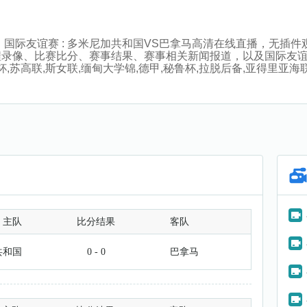
:45分，国际友谊赛 : 多米尼加共和国VS巴拿马高清在线直播，
程录像、比赛比分、赛事结果、赛事相关新闻报道，以及国际友
苏高联,斯女联,缅甸大学锦,德甲,秘鲁杯,拉脱后备,亚得里亚海联
主队
比分结果
客队
共和国
0 - 0
巴拿马