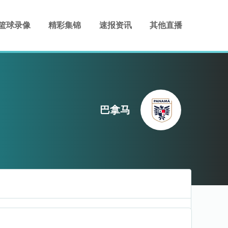
篮球录像
精彩集锦
速报资讯
其他直播
巴拿马