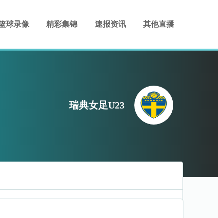
篮球录像
精彩集锦
速报资讯
其他直播
瑞典女足U23