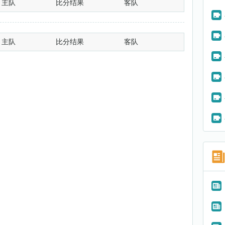
主队
比分结果
客队
主队
比分结果
客队