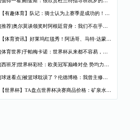
[值得一看]帕金斯：很欣赏杜兰特指导班凯罗的精神 但我想看他
【有趣体育】队记：骑士认为上赛季是成功的！球队对现状&前景感
[推荐]奥尔莫谈领奖时阿根廷背身：我们不在乎，球员们应该成为
【体育资讯】好莱坞红毯秀！阿汤哥、马特·达蒙等巨星现身世界杯
[体育世界]于帕梅卡诺：世界杯从来都不容易，我们下半场差一点
[西班牙]世界杯彩经：欧美冠军巅峰对垒 势均力敌终极鏖战
[球迷看点]被篮球耽误了？伦德博格：我曾主修戏剧和表演 渴望
【世界杯】TA盘点世界杯决赛商品价格：矿泉水5美元、薯条8美