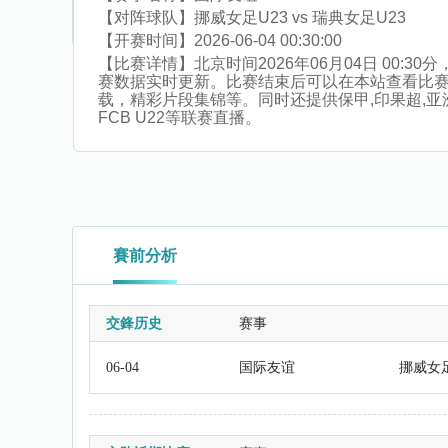
【对阵球队】
挪威女足U23 vs 瑞典女足U23
【开赛时间】
2026-06-04 00:30:00
【比赛详情】
北京时间2026年06月04日 00
赛数据实时更新。比赛结束后可以在本站查看比
载，精彩片段集锦等。同时还提供保甲,印果超,亚洲杯,
FCB U22等联赛直播。
賽前分析
交鋒历史
赛事
06-04
国际友谊
挪威女足