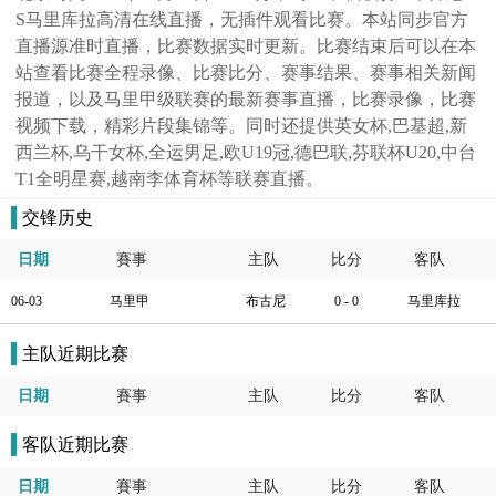
S马里库拉高清在线直播，无插件观看比赛。本站同步官方
直播源准时直播，比赛数据实时更新。比赛结束后可以在本
站查看比赛全程录像、比赛比分、赛事结果、赛事相关新闻
报道，以及马里甲级联赛的最新赛事直播，比赛录像，比赛
视频下载，精彩片段集锦等。同时还提供英女杯,巴基超,新
西兰杯,乌干女杯,全运男足,欧U19冠,德巴联,芬联杯U20,中台
T1全明星赛,越南李体育杯等联赛直播。
交锋历史
日期
賽事
主队
比分
客队
06-03
马里甲
布古尼
0 - 0
马里库拉
主队近期比赛
日期
賽事
主队
比分
客队
客队近期比赛
日期
賽事
主队
比分
客队