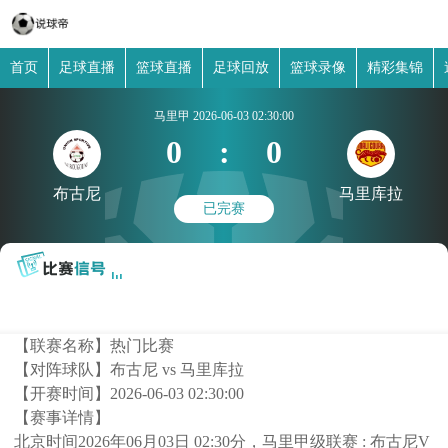
首页
足球直播
篮球直播
足球回放
篮球录像
精彩集锦
马里甲
2026-06-03 02:30:00
0
:
0
布古尼
马里库拉
已完赛
【联赛名称】
热门比赛
【对阵球队】
布古尼 vs 马里库拉
【开赛时间】
2026-06-03 02:30:00
【赛事详情】
北京时间2026年06月03日 02:30分，马里甲级联赛 : 布古尼V