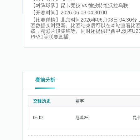
【对阵球队】
昆卡竞技 vs 德波特维沃拉乌联
【开赛时间】
2026-06-03 04:30:00
【比赛详情】
北京时间2026年06月03日 04
赛数据实时更新。比赛结束后可以在本站查看比
载，精彩片段集锦等。同时还提供巴西甲,澳塔U21,
PPA1等联赛直播。
賽前分析
交鋒历史
赛事
06-03
厄瓜杯
昆