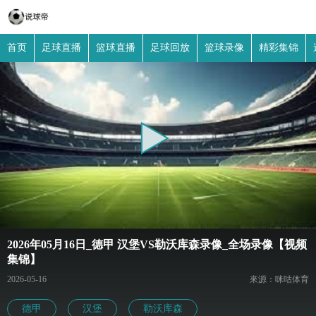
首页
足球直播
篮球直播
足球回放
篮球录像
精彩集锦
2026年05月16日_德甲 汉堡VS勒沃库森录像_全场录像【视频
集锦】
2026-05-16
來源：咪咕体育
德甲
汉堡
勒沃库森