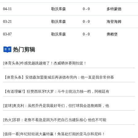
04-11
勒沃库森
0 - 0
多特蒙德
03-21
勒沃库森
0 - 0
海登海姆
03-07
勒沃库森
0 - 0
弗赖堡
热门剪辑
[体育头条]咋感觉越跳越矮了！杰威晒休赛期扣篮！
【体育头条】安德森加盟曼城后再谈德布劳内：他一直是我非常仰慕
【有道理嘛?】狂赞西班牙❗大罗：斗牛士统治力独一档，阿根廷有
[篮球]奥克利：虽然乔丹是我最好哥们，但打球我会选詹姆斯，他
[热火]苏群：老詹不着急是因为不把自己当建队核心 他也不可能
[值得一看]年纪轻轻就大赢特赢！角落处打闹的亚马尔和尼科！