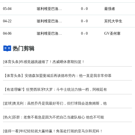
05-04
玻利维亚巴洛比学院
0 - 0
最强者
04-22
玻利维亚巴洛比学院
0 - 0
宾托大学生
04-06
玻利维亚巴洛比学院
0 - 0
GV圣何塞
热门剪辑
[体育头条]咋感觉越跳越矮了！杰威晒休赛期扣篮！
【体育头条】安德森加盟曼城后再谈德布劳内：他一直是我非常仰慕
【有道理嘛?】狂赞西班牙❗大罗：斗牛士统治力独一档，阿根廷有
[篮球]奥克利：虽然乔丹是我最好哥们，但打球我会选詹姆斯，他
[热火]苏群：老詹不着急是因为不把自己当建队核心 他也不可能
[值得一看]年纪轻轻就大赢特赢！角落处打闹的亚马尔和尼科！