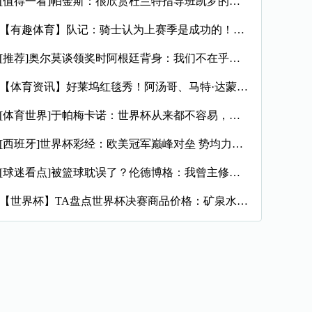
[值得一看]帕金斯：很欣赏杜兰特指导班凯罗的精神 但我想看他
【有趣体育】队记：骑士认为上赛季是成功的！球队对现状&前景感
[推荐]奥尔莫谈领奖时阿根廷背身：我们不在乎，球员们应该成为
【体育资讯】好莱坞红毯秀！阿汤哥、马特·达蒙等巨星现身世界杯
[体育世界]于帕梅卡诺：世界杯从来都不容易，我们下半场差一点
[西班牙]世界杯彩经：欧美冠军巅峰对垒 势均力敌终极鏖战
[球迷看点]被篮球耽误了？伦德博格：我曾主修戏剧和表演 渴望
【世界杯】TA盘点世界杯决赛商品价格：矿泉水5美元、薯条8美