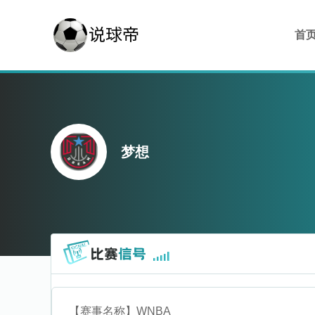
首
梦想
【赛事名称】
WNBA