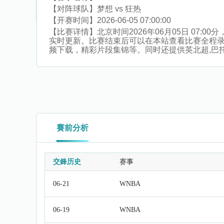
【对阵球队】
梦想 vs 狂热
【开赛时间】
2026-06-05 07:00:00
【比赛详情】
北京时间2026年06月05日 07
实时更新。比赛结束后可以在本站查看比赛全程
频下载，精彩片段集锦等。同时还提供英北超,巴托联,中
賽前分析
交鋒历史
赛事
06-21
WNBA
06-19
WNBA