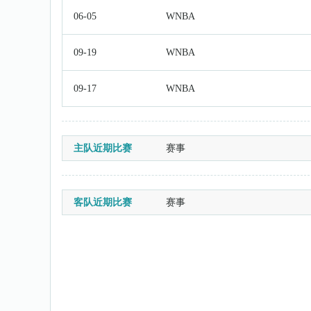
06-05
WNBA
09-19
WNBA
09-17
WNBA
主队近期比赛
赛事
客队近期比赛
赛事