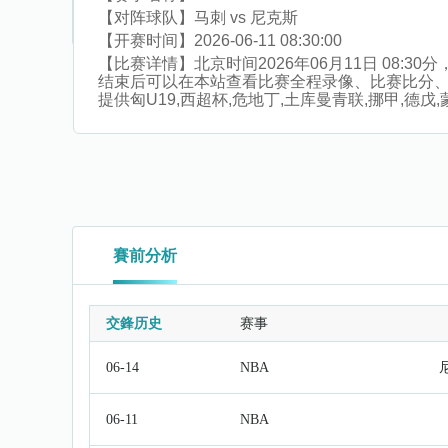
【对阵球队】
马刺 vs 尼克斯
【开赛时间】
2026-06-11 08:30:00
【比赛详情】
北京时间2026年06月11日 08
结束后可以在本站查看比赛全程录像、比赛比分、
提供匈U19,西超杯,危地丁,土库曼青联,挪甲,德戊
賽前分析
交鋒历史
赛事
06-14
NBA
06-11
NBA