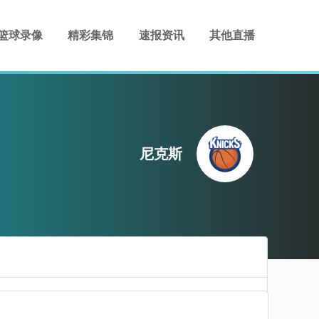
篮球录像
精彩集锦
速报资讯
其他直播
尼克斯