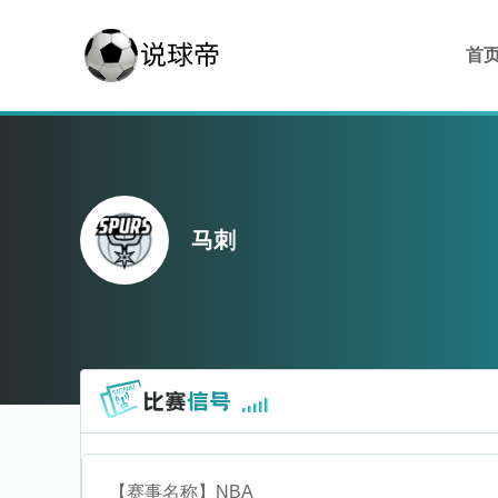
首
马刺
【赛事名称】
NBA